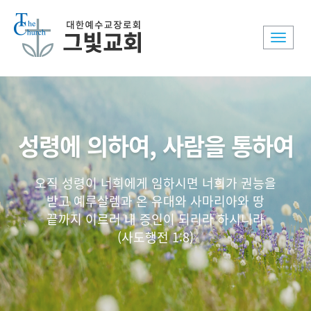
Toggle
naviga
성령에 의하여, 사람을 통하여
오직 성령이 너희에게 임하시면 너희가 권능을
받고 예루살렘과 온 유대와 사마리아와 땅
끝까지 이르러 내 증인이 되리라 하시니라
(사도행전 1:8)