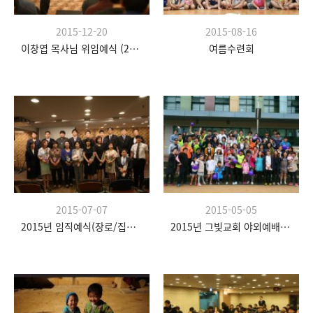
2015-12-20
2015-08-16
이창엽 목사님 위임예식 (2015.12.20)
여름수련회
2015-07-07
2015-05-05
2015년 임직예식(장로/집사/권사)
2015년 그빛교회 야외예배 (수명중학교)