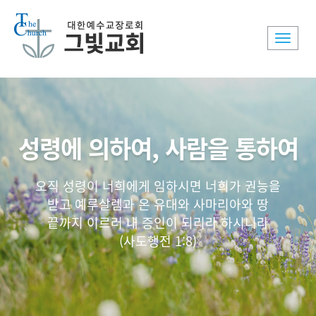
Toggle
naviga
성령에 의하여, 사람을 통하여
오직 성령이 너희에게 임하시면 너희가 권능을
받고 예루살렘과 온 유대와 사마리아와 땅
끝까지 이르러 내 증인이 되리라 하시니라
(사도행전 1:8)