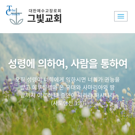
Toggle
naviga
성령에 의하여, 사람을 통하여
오직 성령이 너희에게 임하시면 너희가 권능을
받고 예루살렘과 온 유대와 사마리아와 땅
끝까지 이르러 내 증인이 되리라 하시니라
(사도행전 1:8)