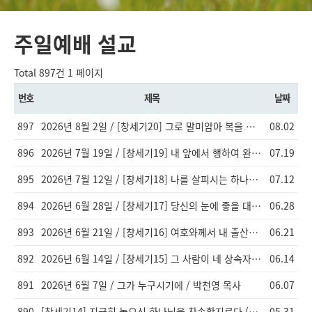
주일예배 설교
Total 897건
1 페이지
번호
제목
날짜
897
2026년 8월 2일 / [창세기20] 그로 말미암아 복을 받게 / 이창엽 목사
08.02
896
2026년 7월 19일 / [창세기19] 내 앞에서 행하여 완전하라 [창17:1-9]
07.19
895
2026년 7월 12일 / [창세기18] 나를 살피시는 하나님 / 이창엽 목사
07.12
894
2026년 6월 28일 / [창세기17] 당신의 눈에 좋을 대로 그에게 행하라 / 이창엽 목사
06.28
893
2026년 6월 21일 / [창세기16] 여호와께서 내 출산을 허락하지 아니하셨으니 / 이창엽 목사
06.21
892
2026년 6월 14일 / [창세기15] 그 사람이 네 상속자가 아니라 / 이창엽 목사
06.14
891
2026년 6월 7일 / 그가 누구시기에 / 박천영 목사
06.07
890
[창세기14] 지극히 높으신 하나님을 찬송할지로다 (창14:13-24) 이창엽 목사님
05.31