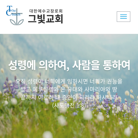
Toggle
naviga
성령에 의하여, 사람을 통하여
오직 성령이 너희에게 임하시면 너희가 권능을
받고 예루살렘과 온 유대와 사마리아와 땅
끝까지 이르러 내 증인이 되리라 하시니라
(사도행전 1:8)