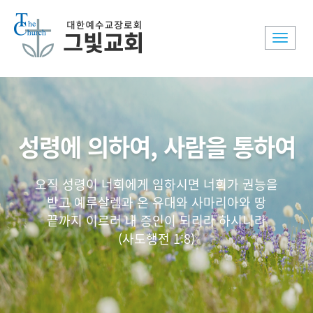
Toggle
naviga
성령에 의하여, 사람을 통하여
오직 성령이 너희에게 임하시면 너희가 권능을
받고 예루살렘과 온 유대와 사마리아와 땅
끝까지 이르러 내 증인이 되리라 하시니라
(사도행전 1:8)