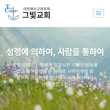
Toggle
naviga
성령에 의하여, 사람을 통하여
오직 성령이 너희에게 임하시면 너희가 권능을
받고 예루살렘과 온 유대와 사마리아와 땅
끝까지 이르러 내 증인이 되리라 하시니라
(사도행전 1:8)