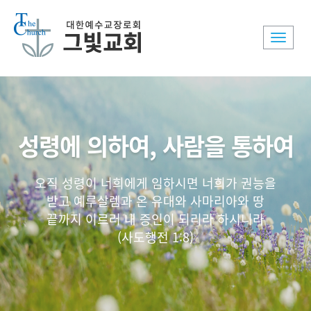
Toggle
naviga
성령에 의하여, 사람을 통하여
오직 성령이 너희에게 임하시면 너희가 권능을
받고 예루살렘과 온 유대와 사마리아와 땅
끝까지 이르러 내 증인이 되리라 하시니라
(사도행전 1:8)