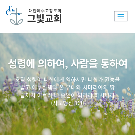
Toggle
naviga
성령에 의하여, 사람을 통하여
오직 성령이 너희에게 임하시면 너희가 권능을
받고 예루살렘과 온 유대와 사마리아와 땅
끝까지 이르러 내 증인이 되리라 하시니라
(사도행전 1:8)