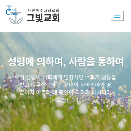
Toggle
naviga
성령에 의하여, 사람을 통하여
오직 성령이 너희에게 임하시면 너희가 권능을
받고 예루살렘과 온 유대와 사마리아와 땅
끝까지 이르러 내 증인이 되리라 하시니라
(사도행전 1:8)