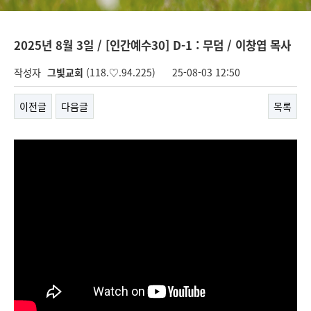
2025년 8월 3일 / [인간예수30] D-1 : 무덤 / 이창엽 목사
작성자
그빛교회
(118.♡.94.225)
25-08-03 12:50
이전글
다음글
목록