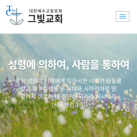
Toggle
naviga
성령에 의하여, 사람을 통하여
오직 성령이 너희에게 임하시면 너희가 권능을
받고 예루살렘과 온 유대와 사마리아와 땅
끝까지 이르러 내 증인이 되리라 하시니라
(사도행전 1:8)