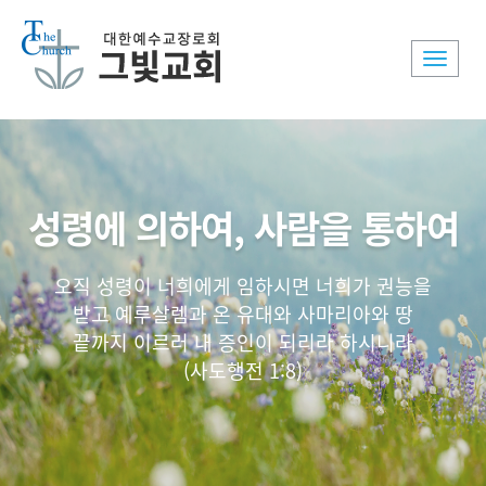
Toggle
naviga
성령에 의하여, 사람을 통하여
오직 성령이 너희에게 임하시면 너희가 권능을
받고 예루살렘과 온 유대와 사마리아와 땅
끝까지 이르러 내 증인이 되리라 하시니라
(사도행전 1:8)