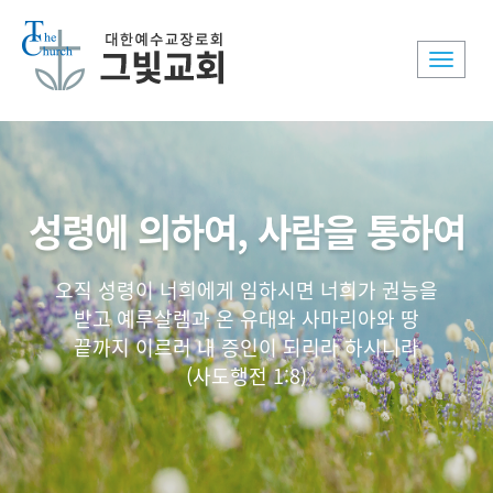
Toggle
naviga
성령에 의하여, 사람을 통하여
오직 성령이 너희에게 임하시면 너희가 권능을
받고 예루살렘과 온 유대와 사마리아와 땅
끝까지 이르러 내 증인이 되리라 하시니라
(사도행전 1:8)