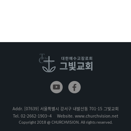
Addr.
[07639] 서울특별시 강서구 내발산동 701-15 그빛교회
Tel.
02-2662-1903~4
Website.
www.churchvision.net
CHURCHVISION.
Copyright 2018 @
All rights reserved.